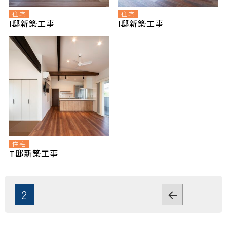
住宅
住宅
I邸新築工事
I邸新築工事
住宅
T邸新築工事
投
2
前
稿
の