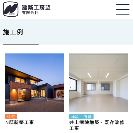
施工例
住宅
施設・店舗
N邸新築工事
井上病院増築・既存改修
工事